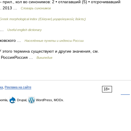
 прил., кол во синонимов: 2 • отлагавший (5) • отсрочивавший
ин. 2013 …
Словарь синонимов
Greek morphological index (Ελληνική μορφολογικούς δείκτες)
at …
Useful english dictionary
лковского …
Населённые пункты и индексы России
 этого термина существуют и другие значения, см.
на РоссияРоссия …
Википедия
ка
,
Реклама на сайте
18+
omla,
Drupal,
WordPress, MODx.