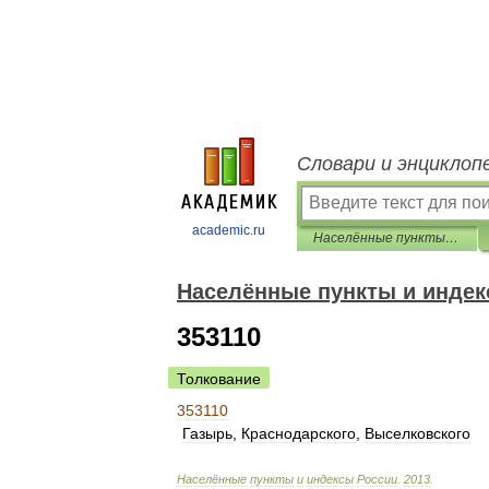
Словари и энциклоп
academic.ru
Населённые пункты и индексы России
Населённые пункты и индек
353110
Толкование
353110
Газырь
,
Краснодарского
,
Выселковского
Населённые
пункты
и
индексы
России
.
2013
.