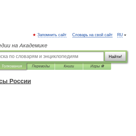
Запомнить сайт
Словарь на свой сайт
RU
едии на Академике
Найти!
Толкования
Переводы
Книги
Игры ⚽
сы России