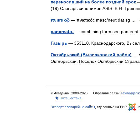
переносивший на более поздний срок
—
(19) Словарь синонимов ASIS. В.Н. Триш
πνικτικῷ
— πνικτικός masc/neut dat sg …
pancreato-
— combining form see pancre
Газырь
— 353110, Краснодарского, Высе
Октябрьский (Выселковский район)
— У
Октябрьский. Посёлок Октябрьский Стра
© Академик, 2000-2026
Обратная связь:
Техподдерж
👣 Путешествия
Экспорт словарей на сайты
, сделанные на PHP,
Jo