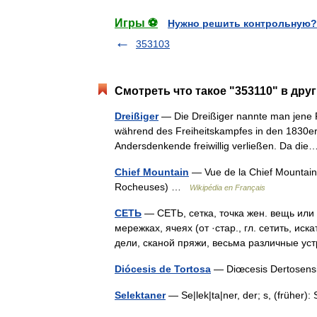
Игры ⚽
Нужно решить контрольную?
353103
Смотреть что такое "353110" в дру
Dreißiger
— Die Dreißiger nannte man jene F
während des Freiheitskampfes in den 1830er J
Andersdenkende freiwillig verließen. Da d
Chief Mountain
— Vue de la Chief Mountain
Rocheuses) …
Wikipédia en Français
СЕТЬ
— СЕТЬ, сетка, точка жен. вещь или 
мережках, ячеях (от ·стар., гл. сетить, ис
дели, сканой пряжи, весьма различные у
Diócesis de Tortosa
— Diœcesis Dertosensis
Selektaner
— Se|lek|ta|ner, der; s, (früher)