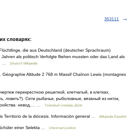
353111
гих словарях:
lüchtlinge, die aus Deutschland (deutscher Sprachraum)
ahren als politisch Verfolgte fliehen mussten oder das Land als
ie… …
Deutsch Wikipedia
. Géographie Altitude 2 768 m Massif Chaînon Lewis (montagnes
чертеж перекрестною решеткой, клетчатый, в клетках,
кать, ловить?). Сети рыбачьи, рыболовные, вязаный из ниток,
стройства: невод,… …
Толковый словарь Даля
 Territorio de la diócesis. Información general …
Wikipedia Español
: Schüler einer Selekta …
Universal-Lexikon